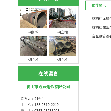
推荐资讯
格构柱无腐
格构柱在生
钢护筒
钢立柱
合金钢管都
钢立柱
钢立柱
在线留言
佛山市通跃钢铁有限公司
联系人：刘先生
手 机：188-2310-2210
电 话：0757-28786008